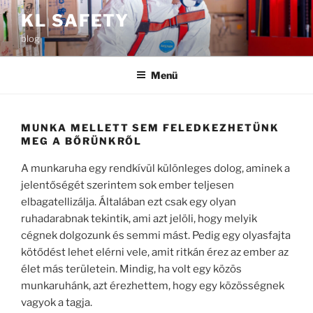
Tartalomhoz
KL SAFETY
blog
Menü
MUNKA MELLETT SEM FELEDKEZHETÜNK
MEG A BŐRÜNKRŐL
A munkaruha egy rendkívül különleges dolog, aminek a
jelentőségét szerintem sok ember teljesen
elbagatellizálja. Általában ezt csak egy olyan
ruhadarabnak tekintik, ami azt jelöli, hogy melyik
cégnek dolgozunk és semmi mást. Pedig egy olyasfajta
kötődést lehet elérni vele, amit ritkán érez az ember az
élet más területein. Mindig, ha volt egy közös
munkaruhánk, azt érezhettem, hogy egy közösségnek
vagyok a tagja.