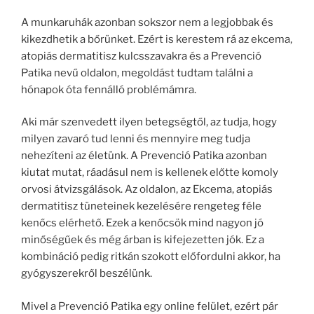
A munkaruhák azonban sokszor nem a legjobbak és
kikezdhetik a bőrünket. Ezért is kerestem rá az ekcema,
atopiás dermatitisz kulcsszavakra és a Prevenció
Patika nevű oldalon, megoldást tudtam találni a
hónapok óta fennálló problémámra.
Aki már szenvedett ilyen betegségtől, az tudja, hogy
milyen zavaró tud lenni és mennyire meg tudja
nehezíteni az életünk. A Prevenció Patika azonban
kiutat mutat, ráadásul nem is kellenek előtte komoly
orvosi átvizsgálások. Az oldalon, az Ekcema, atopiás
dermatitisz tüneteinek kezelésére rengeteg féle
kenőcs elérhető. Ezek a kenőcsök mind nagyon jó
minőségűek és még árban is kifejezetten jók. Ez a
kombináció pedig ritkán szokott előfordulni akkor, ha
gyógyszerekről beszélünk.
Mivel a Prevenció Patika egy online felület, ezért pár