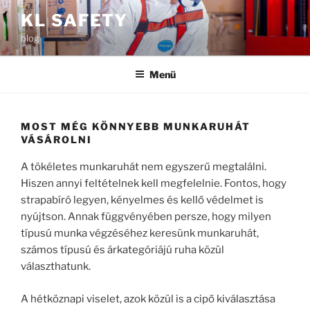
Tartalomhoz
KL SAFETY
blog
Menü
MOST MÉG KÖNNYEBB MUNKARUHÁT
VÁSÁROLNI
A tökéletes munkaruhát nem egyszerű megtalálni.
Hiszen annyi feltételnek kell megfelelnie. Fontos, hogy
strapabíró legyen, kényelmes és kellő védelmet is
nyújtson. Annak függvényében persze, hogy milyen
típusú munka végzéséhez keresünk munkaruhát,
számos típusú és árkategóriájú ruha közül
választhatunk.
A hétköznapi viselet, azok közül is a cipő kiválasztása