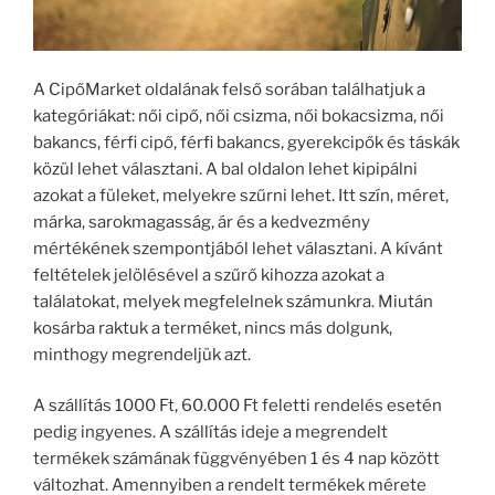
A CipőMarket oldalának felső sorában találhatjuk a
kategóriákat: női cipő, női csizma, női bokacsizma, női
bakancs, férfi cipő, férfi bakancs, gyerekcipők és táskák
közül lehet választani. A bal oldalon lehet kipipálni
azokat a füleket, melyekre szűrni lehet. Itt szín, méret,
márka, sarokmagasság, ár és a kedvezmény
mértékének szempontjából lehet választani. A kívánt
feltételek jelölésével a szűrő kihozza azokat a
találatokat, melyek megfelelnek számunkra. Miután
kosárba raktuk a terméket, nincs más dolgunk,
minthogy megrendeljük azt.
A szállítás 1000 Ft, 60.000 Ft feletti rendelés esetén
pedig ingyenes. A szállítás ideje a megrendelt
termékek számának függvényében 1 és 4 nap között
változhat. Amennyiben a rendelt termékek mérete