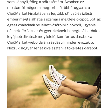
sem könnyű, főleg a nők számára. Azonban ez
mostantól mégsem megterhelő többé, ugyanis a
CipőMarket kínálatában a legtöbb stílusú és ízlésű
ember megtalálhatja a számára megfelelő cipőt. Sőt, az
egész családnak be lehet vásárolni cipőkből, ugyanis
nőknek, férfiaknak és gyerekeknek is megtalálhatóak a
legújabb divatnak megfelelő, komfortos darabok a
CipőMarket weboldalán, ráadásul minden évszakra.
Nézzük, hogyan lehet kiválasztani a tökéletes darabot.