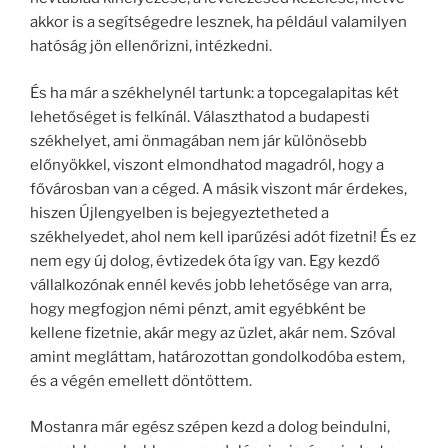
akkor is a segítségedre lesznek, ha például valamilyen
hatóság jön ellenőrizni, intézkedni.
És ha már a székhelynél tartunk: a topcegalapitas két
lehetőséget is felkínál. Választhatod a budapesti
székhelyet, ami önmagában nem jár különösebb
előnyökkel, viszont elmondhatod magadról, hogy a
fővárosban van a céged. A másik viszont már érdekes,
hiszen Újlengyelben is bejegyeztetheted a
székhelyedet, ahol nem kell iparűzési adót fizetni! És ez
nem egy új dolog, évtizedek óta így van. Egy kezdő
vállalkozónak ennél kevés jobb lehetősége van arra,
hogy megfogjon némi pénzt, amit egyébként be
kellene fizetnie, akár megy az üzlet, akár nem. Szóval
amint megláttam, határozottan gondolkodóba estem,
és a végén emellett döntöttem.
Mostanra már egész szépen kezd a dolog beindulni,