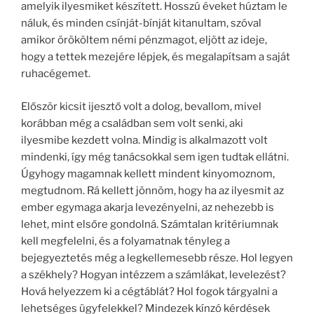
amelyik ilyesmiket készített. Hosszú éveket húztam le
náluk, és minden csínját-bínját kitanultam, szóval
amikor örököltem némi pénzmagot, eljött az ideje,
hogy a tettek mezejére lépjek, és megalapítsam a saját
ruhacégemet.
Először kicsit ijesztő volt a dolog, bevallom, mivel
korábban még a családban sem volt senki, aki
ilyesmibe kezdett volna. Mindig is alkalmazott volt
mindenki, így még tanácsokkal sem igen tudtak ellátni.
Úgyhogy magamnak kellett mindent kinyomoznom,
megtudnom. Rá kellett jönnöm, hogy ha az ilyesmit az
ember egymaga akarja levezényelni, az nehezebb is
lehet, mint elsőre gondolná. Számtalan kritériumnak
kell megfelelni, és a folyamatnak tényleg a
bejegyeztetés még a legkellemesebb része. Hol legyen
a székhely? Hogyan intézzem a számlákat, levelezést?
Hová helyezzem ki a cégtáblát? Hol fogok tárgyalni a
lehetséges ügyfelekkel? Mindezek kínzó kérdések