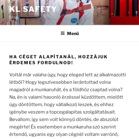
Tartalomhoz
KL SAFETY
blog
Menü
HA CÉGET ALAPÍTANÁL, HOZZÁJUK
ÉRDEMES FORDULNOD!
Voltál már valaha úgy, hogy eleged lett az alkalmazotti
létből? Hogy legszívesebben lerántottad volna
magadról a munkaruhát, és a földhöz csaptad volna?
Na, én is valami hasonló érzéssel küzdöttem, mielőtt
úgy döntöttem, hogy vállalkozó leszek, és ehhez
igénybe veszem a topcegalapitas szolgáltatásait.
Bevallom, így sem volt könnyű döntés, de abszolút
megérte! És esetemben a munkaruha szó szerint
értendő, ugyanis egy olyan cégnél voltam varrónő,