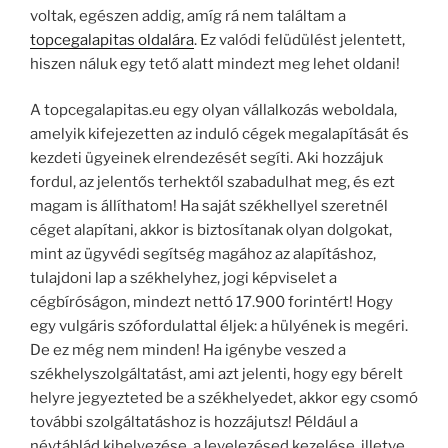
voltak, egészen addig, amíg rá nem találtam a
topcegalapitas oldalára
. Ez valódi felüdülést jelentett,
hiszen náluk egy tető alatt mindezt meg lehet oldani!
A topcegalapitas.eu egy olyan vállalkozás weboldala,
amelyik kifejezetten az induló cégek megalapítását és
kezdeti ügyeinek elrendezését segíti. Aki hozzájuk
fordul, az jelentős terhektől szabadulhat meg, és ezt
magam is állíthatom! Ha saját székhellyel szeretnél
céget alapítani, akkor is biztosítanak olyan dolgokat,
mint az ügyvédi segítség magához az alapításhoz,
tulajdoni lap a székhelyhez, jogi képviselet a
cégbíróságon, mindezt nettó 17.900 forintért! Hogy
egy vulgáris szófordulattal éljek: a hülyének is megéri.
De ez még nem minden! Ha igénybe veszed a
székhelyszolgáltatást, ami azt jelenti, hogy egy bérelt
helyre jegyezteted be a székhelyedet, akkor egy csomó
további szolgáltatáshoz is hozzájutsz! Például a
névtáblád kihelyezése, a levelezésed kezelése, illetve